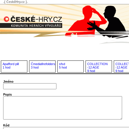
.[ ČeskéHry.cz ].
Apafford pill
Ćmediafirefolders
sfsd
COLLECTION
COLLEC
1 hod
3 hod
5 hod
-12 AGE
-12 AGE
9 hod
9 hod
Jméno
Popis
Kód